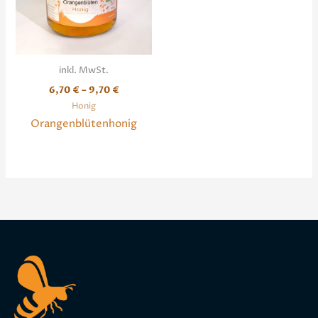
inkl. MwSt.
6,70
€
–
9,70
€
Honig
Orangenblütenhonig