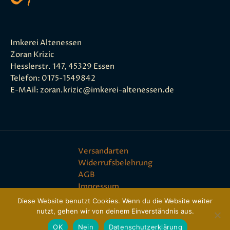
Imkerei Altenessen
Zoran Krizic
Hesslerstr. 147, 45329 Essen
Telefon: 0175-1549842
E-MAil: zoran.krizic@imkerei-altenessen.de
Versandarten
Widerrufsbelehrung
AGB
Impressum
Datenschutz
Diese Website benutzt Cookies. Wenn du die Website weiter
nutzt, gehen wir von deinem Einverständnis aus.
Copyright © bienenbedarf24 - 2025
OK
Nein
Datenschutzerklärung