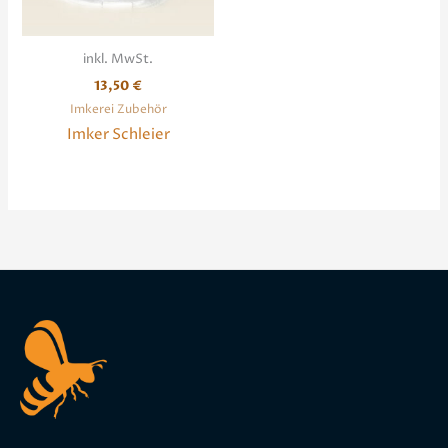
inkl. MwSt.
13,50
€
Imkerei Zubehör
Imker Schleier