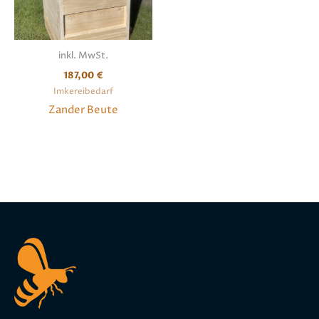
inkl. MwSt.
187,00
€
Imkereibedarf
Zander Beute