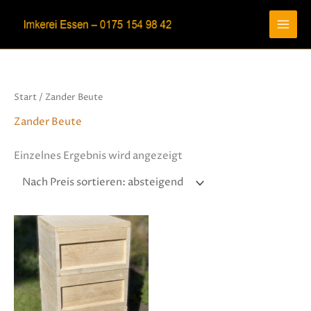
Zum
Inhalt
springen
Start
/ Zander Beute
Zander Beute
Einzelnes Ergebnis wird angezeigt