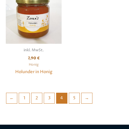
inkl. MwSt.
7,90
€
Honig
Holunder in Honig
←
1
2
3
4
5
→